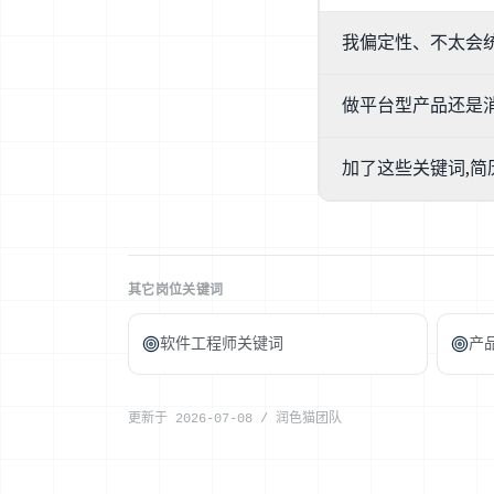
我偏定性、不太会统
别把不熟的硬写成强项
做平台型产品还是消
补的人。如果目标岗位
问起来你才答得住。
核心方法词(访谈、可
加了这些关键词,简
复杂工作流研究、Res
里的高频词,删掉不相
不能,没有任何工具或
及招聘者的主观判断
其它岗位关键词
软件工程师关键词
产
更新于
2026-07-08
/
润色猫团队