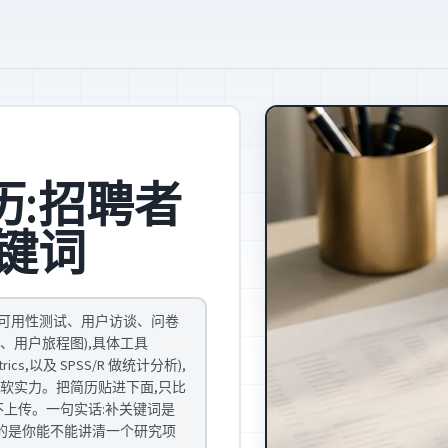
历:招聘者
键词
法(可用性测试、用户访谈、问卷
、用户旅程图),具体工具
ltrics,以及 SPSS/R 做统计分析),
软实力。把简历贴进下面,只比
不上传。一句实话:补关键词是
试的是你能不能讲清一个研究项