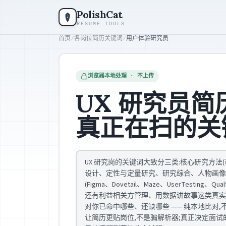
跳到主要内容
PolishCat
RESUME TOOLS
首页
/
各岗位简历关键词
/
用户体验研究员
浏览器本地处理 · 不上传
UX 研究员简
真正在扫的关
UX 研究岗的关键词大致分三类:核心研究方
设计、定性与定量研究、研究综合、人物画像
(Figma、Dovetail、Maze、UserTesting、Qua
还有利益相关方管理、用数据讲故事这类真实
对你已命中哪些、还缺哪些 —— 纯本地比对,
让简历更贴岗位,不是骗解析器;真正决定面