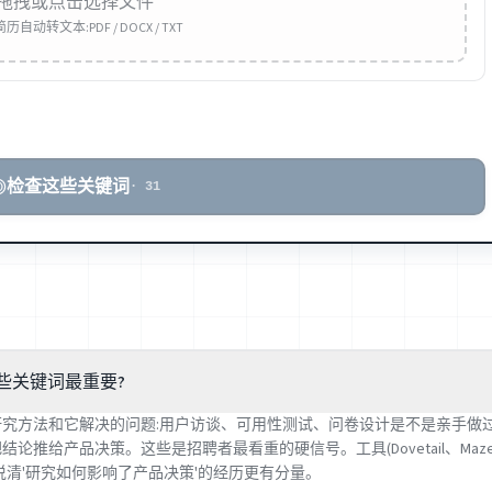
拖拽或点击选择文件
自动转文本:PDF / DOCX / TXT
检查这些关键词
·
31
哪些关键词最重要?
究方法和它解决的问题:用户访谈、可用性测试、问卷设计是不是亲手做过
论推给产品决策。这些是招聘者最看重的硬信号。工具(Dovetail、Maz
说清'研究如何影响了产品决策'的经历更有分量。