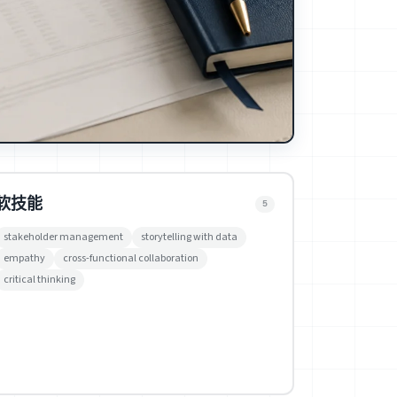
软技能
5
stakeholder management
storytelling with data
empathy
cross-functional collaboration
critical thinking