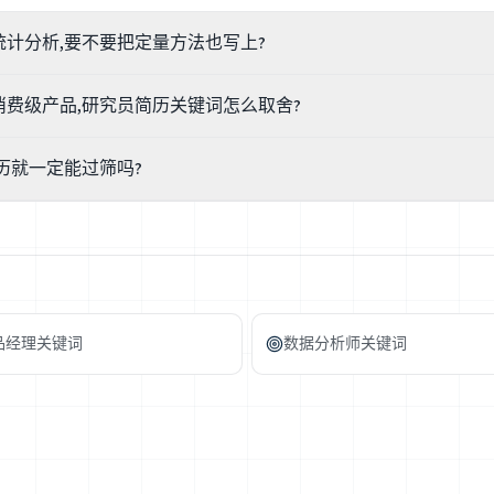
计分析,要不要把定量方法也写上?
。可以诚实标注'熟悉定量方法、正在加强统计分析',这比假装精通更稳 —
费级产品,研究员简历关键词怎么取舍?
明确要求定量能力,与其在简历上注水,不如先补一点真本事(哪怕是一个自
用性测试、综合、旅程图)两边都保留,再按目标岗位补侧重:B2B/平台型
历就一定能过筛吗?
earchOps;消费级常看重大样本定量、A/B 测试、行为数据分析。把你
关的噪音,匹配度自然更清楚。
词表能保证过筛。能不能进下一轮取决于研究经验的深度、作品集质量、团
。关键词帮你不被解析器漏掉、让相关性更清楚,但替代不了一个能讲清研
品经理关键词
数据分析师关键词