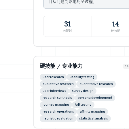
目从问题到落地的全过程。
31
14
关键词
硬技能
硬技能 / 专业能力
14
user research
usability testing
qualitative research
quantitative research
user interviews
survey design
research synthesis
persona development
journey mapping
A/B testing
research operations
affinity mapping
heuristic evaluation
statistical analysis