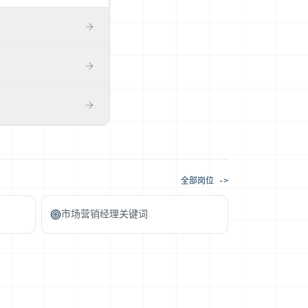
— 很多团队恰恰需要互
学项目)再写进去,面试
常看重利益相关方管理、
真有的经验对准岗位描述
队当下缺什么角色,以
究影响力的真实案例。
全部岗位 ->
市场营销经理关键词