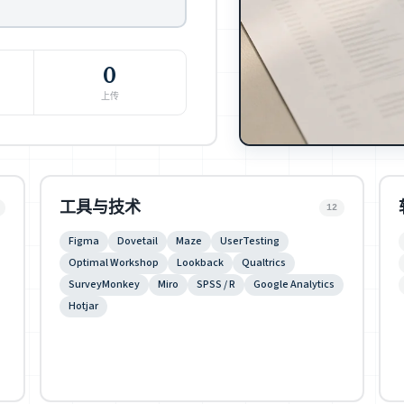
0
上传
工具与技术
12
Figma
Dovetail
Maze
UserTesting
Optimal Workshop
Lookback
Qualtrics
SurveyMonkey
Miro
SPSS / R
Google Analytics
Hotjar