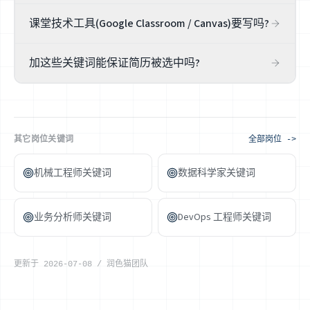
放显眼处并写清楚:证书类型、适用学段 / 学科、所在州或地
课堂技术工具(Google Classroom / Canvas)要写吗?
区。教师执照是大多数公立学校岗位的硬门槛,且可核验,务
必如实。备考中要注明状态,别写成已持有。
要,如果你真用过。线上 / 混合教学普及后,熟悉课堂平台是
加这些关键词能保证简历被选中吗?
加分项。写出你真正用过的(Google Classroom、Canvas、
Seesaw 等),并简述你如何用它组织教学,比空列工具名更有
不能。关键词提升相关性,但教师招聘最终看你真实的教学
说服力。
能力、资格与学生成果,很多还要面试试讲。润色猫帮你对
齐岗位措辞、看清缺口,但诚实永远优先。
其它岗位关键词
全部岗位 ->
机械工程师关键词
数据科学家关键词
业务分析师关键词
DevOps 工程师关键词
更新于
2026-07-08
/
润色猫团队