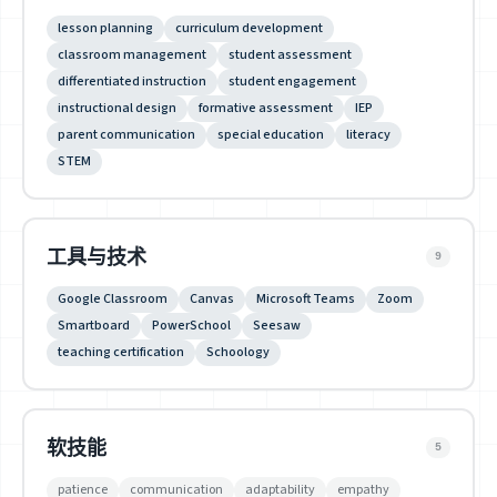
lesson planning
curriculum development
classroom management
student assessment
differentiated instruction
student engagement
instructional design
formative assessment
IEP
parent communication
special education
literacy
STEM
工具与技术
9
Google Classroom
Canvas
Microsoft Teams
Zoom
Smartboard
PowerSchool
Seesaw
teaching certification
Schoology
软技能
5
patience
communication
adaptability
empathy