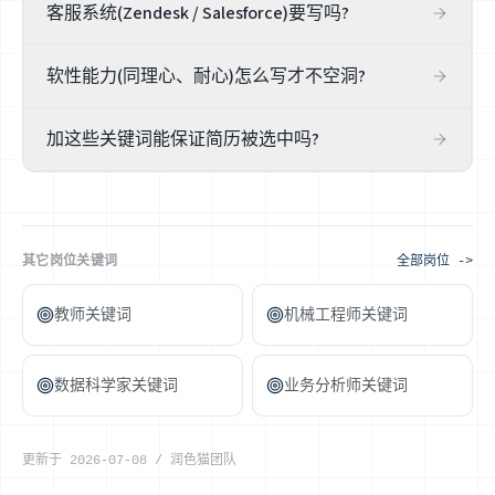
客服系统(Zendesk / Salesforce)要写吗?
要,如果你真用过。多数客服岗用工单 / CRM 系统管理对话,
软性能力(同理心、耐心)怎么写才不空洞?
写出你熟悉的具体平台(Zendesk、Freshdesk、Salesforce
Service Cloud)能加分。没用过具体系统的,可写「工单系统
别只写形容词,用情境 + 结果证明:比如「处理高峰期客户投
/ 在线客服」这类真实通用经验。
加这些关键词能保证简历被选中吗?
诉,把升级率降低 20%」。同理心、倾听是真本事,但要让招
聘者从你的真实成果里看出来,而不是靠自我标榜。
不能。关键词提升相关性,但客服岗最终看你真实的服务指
标与处理能力。润色猫帮你把成果对齐岗位措辞、看清缺
口,但不卖「保证过筛」的焦虑。
其它岗位关键词
全部岗位 ->
教师关键词
机械工程师关键词
数据科学家关键词
业务分析师关键词
更新于
2026-07-08
/
润色猫团队