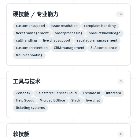
硬技能 / 专业能力
13
customer support
issue resolution
complaint handling
ticket management
order processing
product knowledge
call handling
live chat support
escalation management
customer retention
CRM management
SLA compliance
troubleshooting
工具与技术
9
Zendesk
Salesforce Service Cloud
Freshdesk
Intercom
Help Scout
Microsoft Office
Slack
live chat
ticketing systems
软技能
5