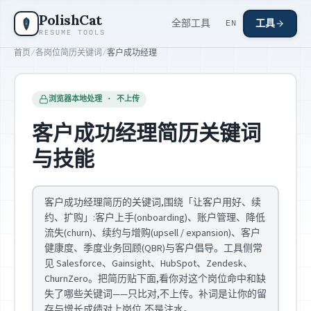
跳到主要内容
PolishCat
全部工具
工具
EN
RESUME TOOLS
首页
/
各岗位简历关键词
/
客户成功经理
浏览器本地处理 · 不上传
客户成功经理简历关键词
与技能
客户成功经理简历的关键词,围绕「让客户用好、续
约、扩购」:客户上手(onboarding)、账户管理、降低
流失(churn)、续约与增购(upsell / expansion)、客户
健康度、季度业务回顾(QBR)与客户倡导。工具侧常
见 Salesforce、Gainsight、HubSpot、Zendesk、
ChurnZero。把简历贴下面,看你对这个岗位命中和缺
失了哪些关键词——只比对,不上传。补词是让你的留
存与增长成绩对上岗位,不是注水。