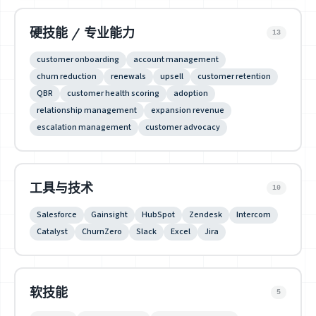
硬技能 / 专业能力
13
customer onboarding
account management
churn reduction
renewals
upsell
customer retention
QBR
customer health scoring
adoption
relationship management
expansion revenue
escalation management
customer advocacy
工具与技术
10
Salesforce
Gainsight
HubSpot
Zendesk
Intercom
Catalyst
ChurnZero
Slack
Excel
Jira
软技能
5