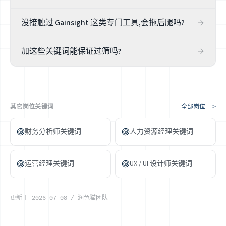
不一样。客服偏「解决工单 / 问题」(issue resolution、
没接触过 Gainsight 这类专门工具,会拖后腿吗?
ticket、CSAT);客户成功偏「主动经营账户、驱动续约与增
购」(onboarding、retention、renewals、expansion、
不会致命。Gainsight / ChurnZero 是客户成功专用平台,会用
NRR)。按你的真实岗位选关键词,别把两个岗位混着写。
加这些关键词能保证过筛吗?
是加分,但很多公司用 Salesforce / HubSpot 顶替。如实写你
真用过的;没用过专门 CSM 平台的,把你「如何主动管理账
不能。关键词提升相关性,但客户成功岗最终看你真实的留
户、识别流失风险」的真实做法讲清楚,同样有说服力。
存、续约与扩购成绩。润色猫帮你把成果对齐岗位措辞、看
清缺口,但不卖「保证过筛」的焦虑。
其它岗位关键词
全部岗位 ->
财务分析师关键词
人力资源经理关键词
运营经理关键词
UX / UI 设计师关键词
更新于
2026-07-08
/
润色猫团队