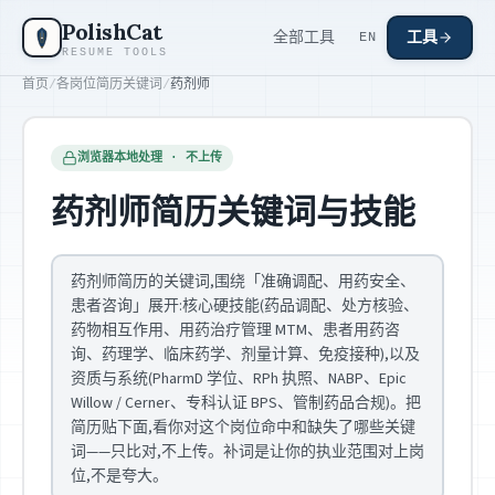
跳到主要内容
PolishCat
全部工具
工具
EN
RESUME TOOLS
首页
/
各岗位简历关键词
/
药剂师
浏览器本地处理 · 不上传
药剂师简历关键词与技能
药剂师简历的关键词,围绕「准确调配、用药安全、
患者咨询」展开:核心硬技能(药品调配、处方核验、
药物相互作用、用药治疗管理 MTM、患者用药咨
询、药理学、临床药学、剂量计算、免疫接种),以及
资质与系统(PharmD 学位、RPh 执照、NABP、Epic
Willow / Cerner、专科认证 BPS、管制药品合规)。把
简历贴下面,看你对这个岗位命中和缺失了哪些关键
词——只比对,不上传。补词是让你的执业范围对上岗
位,不是夸大。