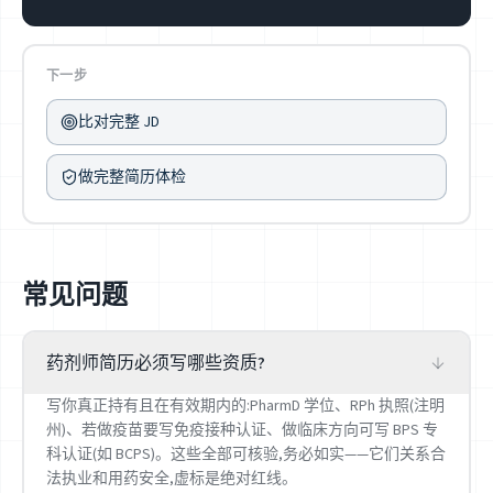
下一步
比对完整 JD
做完整简历体检
常见问题
药剂师简历必须写哪些资质?
写你真正持有且在有效期内的:PharmD 学位、RPh 执照(注明
州)、若做疫苗要写免疫接种认证、做临床方向可写 BPS 专
科认证(如 BCPS)。这些全部可核验,务必如实——它们关系合
法执业和用药安全,虚标是绝对红线。