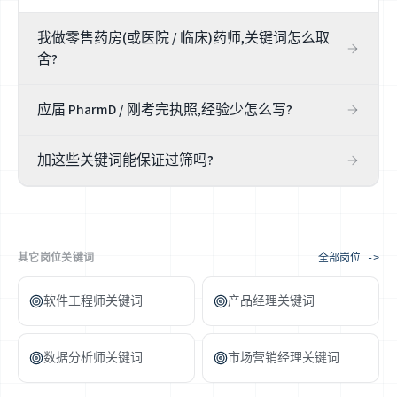
我做零售药房(或医院 / 临床)药师,关键词怎么取
舍?
按你的真实执业场景选。零售 / 社区药师突出调配量、患者
应届 PharmD / 刚考完执照,经验少怎么写?
咨询、免疫接种、保险理赔;医院 / 临床药师突出 MTM、用
药审查、与医疗团队协作、Epic Willow。诚实对准你做过的
突出 rotation(APPE 实习)、真实做过的调配与咨询、考取的
赛道,别把临床关键词硬塞进纯零售经历(反之亦然)。
加这些关键词能保证过筛吗?
执照与认证,以及实习所在的执业类型。不要把督导下完成
的临床决策写成独立承担——如实写实习经历,在用药安全这
不能。关键词提升相关性,但药剂师招聘最终看你真实的执
件事上,诚实比关键词数量重要得多。
照、执业范围与临床准确性。润色猫帮你对齐岗位措辞、看
清缺口,但在医疗这行,诚实永远优先于任何「过筛技巧」。
其它岗位关键词
全部岗位 ->
软件工程师关键词
产品经理关键词
数据分析师关键词
市场营销经理关键词