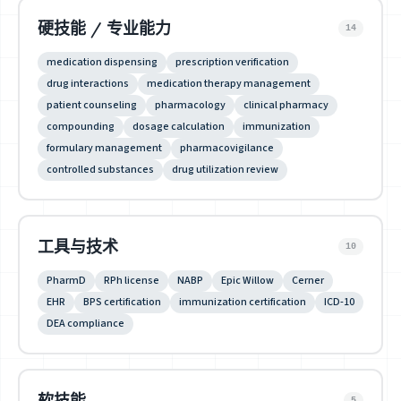
硬技能 / 专业能力
14
medication dispensing
prescription verification
drug interactions
medication therapy management
patient counseling
pharmacology
clinical pharmacy
compounding
dosage calculation
immunization
formulary management
pharmacovigilance
controlled substances
drug utilization review
工具与技术
10
PharmD
RPh license
NABP
Epic Willow
Cerner
EHR
BPS certification
immunization certification
ICD-10
DEA compliance
软技能
5