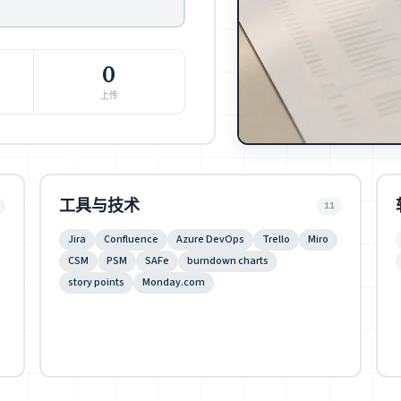
0
上传
工具与技术
11
Jira
Confluence
Azure DevOps
Trello
Miro
CSM
PSM
SAFe
burndown charts
story points
Monday.com