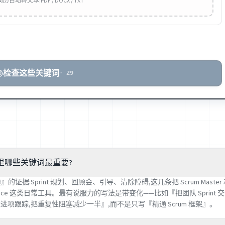
自动转文本:PDF / DOCX / TXT
检查这些关键词
·
29
 简历里哪些关键词最重要?
证据:Sprint 规划、回顾会、引导、清除障碍,这几条把 Scrum Mast
fluence 这类日常工具。最有说服力的写法是带变化——比如『把团队 Sprint 
进项跟踪,把重复性阻塞减少一半』,而不是只写『精通 Scrum 框架』。