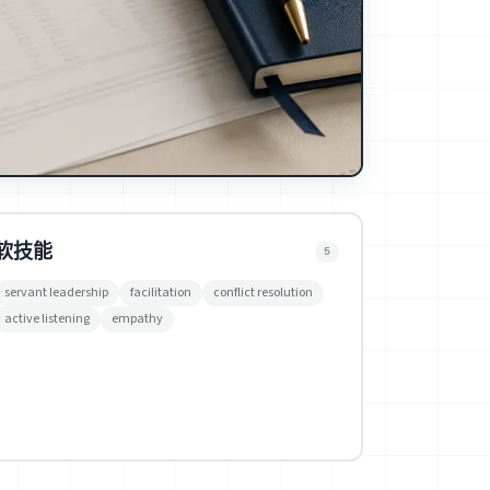
软技能
5
servant leadership
facilitation
conflict resolution
active listening
empathy