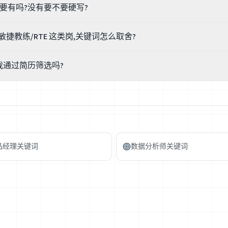
书一定要有吗?没有要不要硬写?
持证』而非硬性要求,真带过敏捷团队往往更值钱。但绝不能虚标——CSM、
er 和敏捷教练/RTE 这类岗,关键词怎么取舍?
个准,直接出局。没证就别写,把真实带团队的经历写扎实;想加分,去考一个
ter 高频出现单团队引导、Sprint 仪式、障碍清除、Jira;敏捷教练/RTE(规模化
我通过简历筛选吗?
捷转型、教练辅导。看 JD 的范围:只带过单团队就别硬贴规模化教练的词,
几个——夸大范围,面试问『你怎么协调跨团队依赖』就答不上。
。Scrum Master 面试普遍考情景:遇到团队冲突怎么办、Product Ow
简历相关、进到面试。真正决定结果的是你带团队的真实故事。润色猫帮你
品经理关键词
数据分析师关键词