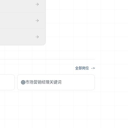
PSM 都可在官方注
真的,那才是可核验的信
)高频出现 SAFe、多团
如实写你的影响半径。
ner 和团队意见相左怎么
看清差距,不卖『保证
全部岗位 ->
市场营销经理关键词