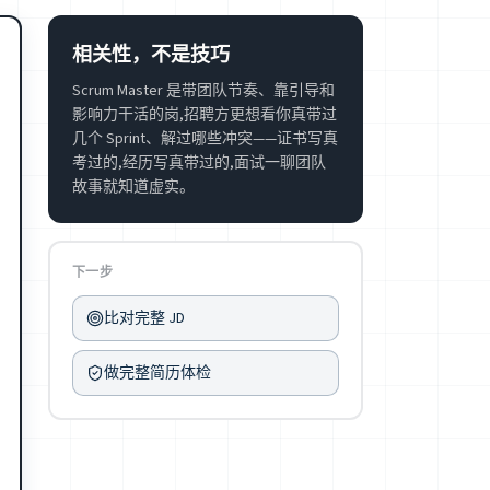
相关性，不是技巧
Scrum Master 是带团队节奏、靠引导和
影响力干活的岗,招聘方更想看你真带过
几个 Sprint、解过哪些冲突——证书写真
考过的,经历写真带过的,面试一聊团队
故事就知道虚实。
下一步
比对完整 JD
做完整简历体检