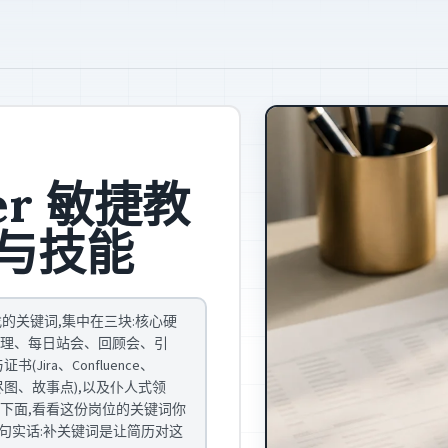
ter 敏捷教
与技能
常找的关键词,集中在三块:核心硬
klog 梳理、每日站会、回顾会、引
ira、Confluence、
Fe、燃尽图、故事点),以及仆人式领
下面,看看这份岗位的关键词你
句实话:补关键词是让简历对这