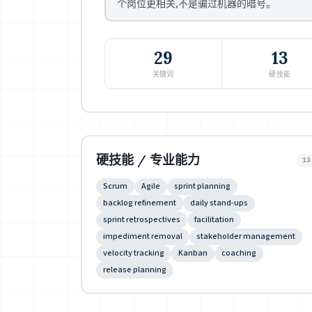
个岗位更相关,不是骗过机器的暗号。
29
13
关键词
硬技能
硬技能 / 专业能力
13
Scrum
Agile
sprint planning
backlog refinement
daily stand-ups
sprint retrospectives
facilitation
impediment removal
stakeholder management
velocity tracking
Kanban
coaching
release planning