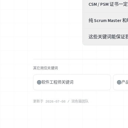
CSM / PSM 证
很多岗位写『优先考虑
纯 Scrum Mast
册库查到,假证一查一
号。
团队级 Scrum Mas
这些关键词能保证
队、ART、组织级敏
带过几个团队就如实写
不能,没有任何工具能保证
引导。关键词只是让
过筛』的焦虑。
其它岗位关键词
软件工程师关键词
产
更新于
2026-07-08
/
润色猫团队