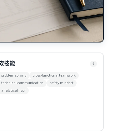
软技能
5
problem solving
cross-functional teamwork
technical communication
safety mindset
analytical rigor