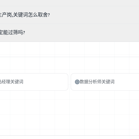
Aspen Plus(课程项目)",别让人以为你有多年生产使用经验。课程和毕设
产岗,关键词怎么取舍?
级模拟经验,技术面会很快追问你的模型假设。
拟、P&ID、放大;研发:反应工程、实验设计、从实验室到中试的放大;生产
定能过筛吗?
CS。看启事走的是哪条线,把关键词往那边压——同一个学位,侧重不同。
能保证过筛。它们能让简历更贴岗位、更容易被搜到,但用人单位会核执照
、安全推理、模拟选型,而且每家启事标准不一。如实对齐方向,把项目量
品经理关键词
数据分析师关键词