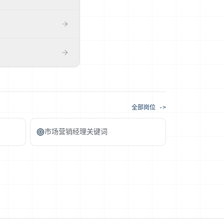
建模对应届岗位是有效信
/操作:工艺优化、六西
、在技术面里深挖你真
化,剩下的让面试来检验
全部岗位 ->
市场营销经理关键词