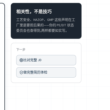
相关性，不是技巧
工艺安全、HAZOP、GMP 这些声明在工
厂里是要担后果的——你的 PE/EIT 状态
委员会也查得到,两样都要如实写。
下一步
比对完整 JD
做完整简历体检