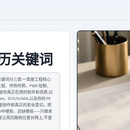
历关键词
关键词分三类:一类是工程核心
、传热传质、P&ID 绘制、
一类是你真正在用的软件和资质,比
thon、DCS/SCADA,以及你的 PE
像跨职能协作和真正的安全意识。把
命中哪些、还缺哪些——只做本
是让简历跟岗位更对得上,不是