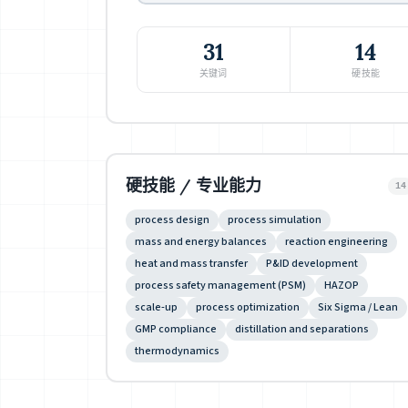
31
14
关键词
硬技能
硬技能 / 专业能力
14
process design
process simulation
mass and energy balances
reaction engineering
heat and mass transfer
P&ID development
process safety management (PSM)
HAZOP
scale-up
process optimization
Six Sigma / Lean
GMP compliance
distillation and separations
thermodynamics