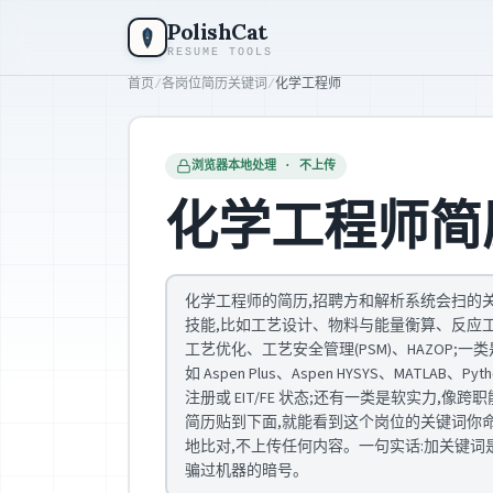
跳到主要内容
PolishCat
RESUME TOOLS
首页
/
各岗位简历关键词
/
化学工程师
浏览器本地处理 · 不上传
化学工程师简
化学工程师的简历,招聘方和解析系统会扫的
技能,比如工艺设计、物料与能量衡算、反应工程
工艺优化、工艺安全管理(PSM)、HAZOP;
如 Aspen Plus、Aspen HYSYS、MATLAB、Py
注册或 EIT/FE 状态;还有一类是软实力,
简历贴到下面,就能看到这个岗位的关键词你
地比对,不上传任何内容。一句实话:加关键词
骗过机器的暗号。