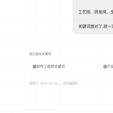
可以写,但要写准——"
工艺岗、研发岗、生
号。别声称自己有工厂
工艺设计/工程:工艺模
关键词放对了,就一
格玛/精益、PSM、D
没有任何关键词组合
实的工艺功底——衡算
深度。
其它岗位关键词
软件工程师关键词
产
更新于
2026-07-08
/
润色猫团队