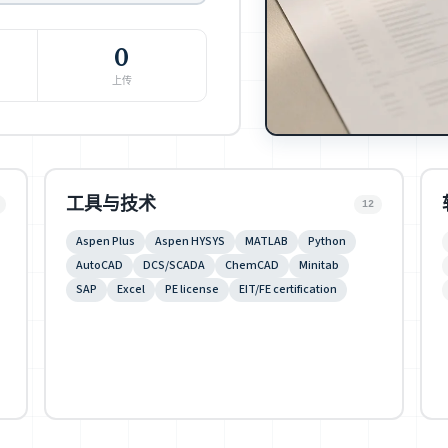
0
上传
工具与技术
12
Aspen Plus
Aspen HYSYS
MATLAB
Python
AutoCAD
DCS/SCADA
ChemCAD
Minitab
SAP
Excel
PE license
EIT/FE certification