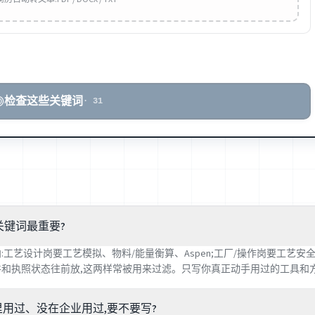
检查这些关键词
·
31
关键词最重要?
工艺设计岗要工艺模拟、物料/能量衡算、Aspen;工厂/操作岗要工艺安全管理
和执照状态往前放,这两样常被用来过滤。只写你真正动手用过的工具和
程里用过、没在企业用过,要不要写?