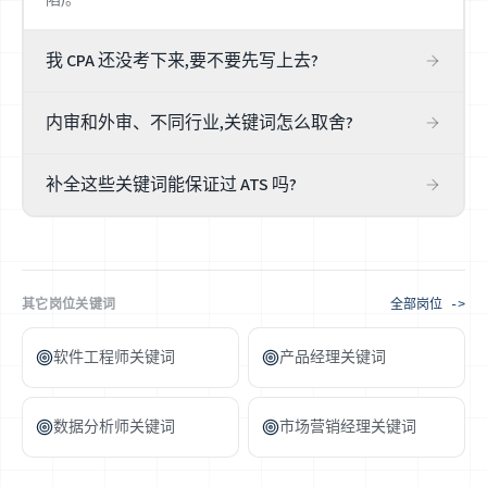
我 CPA 还没考下来,要不要先写上去?
不要。CPA 是受监管、可在持牌名录里直接查到的资质,虚
内审和外审、不同行业,关键词怎么取舍?
标会在背调中暴露,还砸了审计师最看重的诚信招牌。如实
写'CPA 备考中(已过 X 门)',同时把你真做过的审计项目、行业
看目标 JD。外审(事务所)重 GAAP/IFRS、财务报表审计、实
经验、数据分析工具写扎实——这些一样能打动事务所。
补全这些关键词能保证过 ATS 吗?
质性测试、客户管理;内审重内部控制、运营审计、风险管
理、SOX 流程;IT 审计则要 CISA、ITGC、网络安全控制。向
不能,没有任何工具能保证过筛。关键词只是让简历对这个
你投的方向倾斜关键词,行业经验(金融/制造/医疗)也写清楚
审计岗更相关、更易被读懂,真正决定的是你的资质、做过
——但只写真做过的项目。
的项目和面试里能不能讲清楚一次完整的审计逻辑。把关键
词当成让真本事被看见的方式,而不是过关捷径。
其它岗位关键词
全部岗位 ->
软件工程师关键词
产品经理关键词
数据分析师关键词
市场营销经理关键词