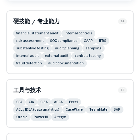
硬技能 / 专业能力
14
financial statement audit
internal controls
risk assessment
SOX compliance
GAAP
IFRS
substantive testing
audit planning
sampling
internal audit
external audit
controls testing
fraud detection
audit documentation
工具与技术
12
CPA
CIA
CISA
ACCA
Excel
ACL / IDEA (data analytics)
CaseWare
TeamMate
SAP
Oracle
Power BI
Alteryx