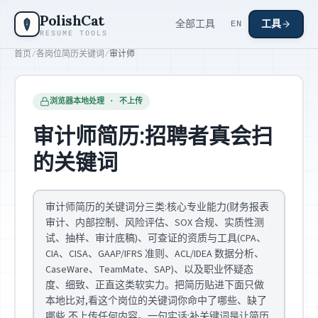
跳到主要内容
PolishCat
全部工具
工具
EN
RESUME TOOLS
首页
/
各岗位简历关键词
/
审计师
浏览器本地处理 · 不上传
审计师简历:招聘者真会扫
的关键词
审计师简历的关键词分三类:核心专业能力(财务报表
审计、内部控制、风险评估、SOX 合规、实质性测
试、抽样、审计底稿)、可查证的资质与工具(CPA、
CIA、CISA、GAAP/IFRS 准则、ACL/IDEA 数据分析、
CaseWare、TeamMate、SAP)、以及职业怀疑态
度、细致、正直这类软实力。把简历贴进下面只做
本地比对,看这个岗位的关键词你命中了哪些、缺了
哪些,不上传任何内容。一句实话:补关键词是让简历