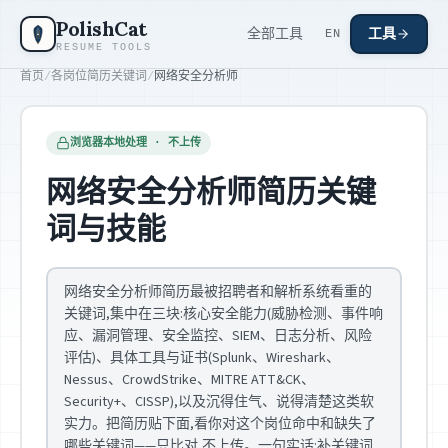
跳到主要内容
PolishCat
全部工具
工具
EN
RESUME TOOLS
首页
/
各岗位简历关键词
/
网络安全分析师
浏览器本地处理 · 不上传
网络安全分析师简历关键
词与技能
网络安全分析师简历最被招聘者和解析系统看重的
关键词,集中在三块:核心安全能力(威胁检测、事件响
应、漏洞管理、安全监控、SIEM、日志分析、风险
评估)、具体工具与证书(Splunk、Wireshark、
Nessus、CrowdStrike、MITRE ATT&CK、
Security+、CISSP),以及沉得住气、说得清楚这类软
实力。把简历贴下面,看你对这个岗位命中和缺失了
哪些关键词——只比对,不上传。一句实话:补关键词