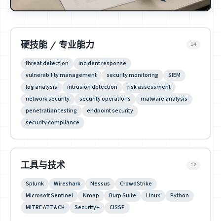
硬技能 / 专业能力
14
threat detection
incident response
vulnerability management
security monitoring
SIEM
log analysis
intrusion detection
risk assessment
network security
security operations
malware analysis
penetration testing
endpoint security
security compliance
工具与技术
12
Splunk
Wireshark
Nessus
CrowdStrike
Microsoft Sentinel
Nmap
Burp Suite
Linux
Python
MITRE ATT&CK
Security+
CISSP