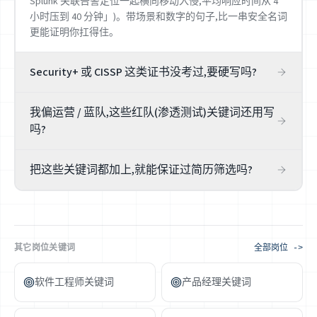
Splunk 关联告警定位一起横向移动入侵,平均响应时间从 4
小时压到 40 分钟」)。带场景和数字的句子,比一串安全名词
更能证明你扛得住。
Security+ 或 CISSP 这类证书没考过,要硬写吗?
绝对不要。安全岗背调严,证书状态在认证机构官网就能查
我偏运营 / 蓝队,这些红队(渗透测试)关键词还用写
到,写一个你没有的等于直接出局。可行做法是把「备考
吗?
中」如实标注,或先去考下 Security+ 这类入门证再写——它
是这个岗位最被默认的门槛之一。
按你的真实方向取舍。SOC / 蓝队岗更看 SIEM、日志分析、
把这些关键词都加上,就能保证过简历筛选吗?
事件响应、威胁狩猎;渗透 / 红队岗才重 Burp Suite、漏洞利
用、攻击面评估。诚实对准你做的那一类,别为凑数硬塞你
不能,也没有任何工具能保证。关键词只提升「相关性」这
没实操过的攻击技术——技术面一深问就穿帮。
一环,真正决定回音的是你真实的安全实战、证书与把它讲
清楚的能力。润色猫帮你看清差距、对齐措辞,但绝不卖
「保证过筛」的焦虑——在安全这行,诚信本身就是你的资
其它岗位关键词
全部岗位 ->
质。
软件工程师关键词
产品经理关键词