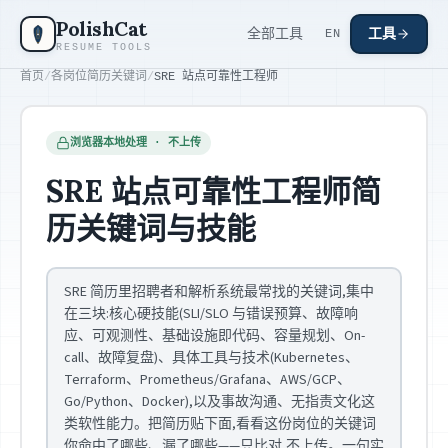
跳到主要内容
PolishCat
全部工具
工具
EN
RESUME TOOLS
首页
/
各岗位简历关键词
/
SRE 站点可靠性工程师
浏览器本地处理 · 不上传
SRE 站点可靠性工程师简
历关键词与技能
SRE 简历里招聘者和解析系统最常找的关键词,集中
在三块:核心硬技能(SLI/SLO 与错误预算、故障响
应、可观测性、基础设施即代码、容量规划、On-
call、故障复盘)、具体工具与技术(Kubernetes、
Terraform、Prometheus/Grafana、AWS/GCP、
Go/Python、Docker),以及事故沟通、无指责文化这
类软性能力。把简历贴下面,看看这份岗位的关键词
你命中了哪些、漏了哪些——只比对,不上传。一句实