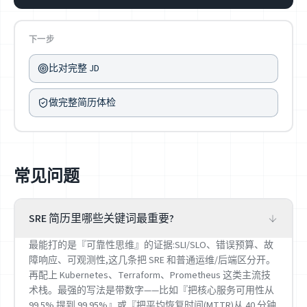
下一步
比对完整 JD
做完整简历体检
常见问题
SRE 简历里哪些关键词最重要?
最能打的是『可靠性思维』的证据:SLI/SLO、错误预算、故
障响应、可观测性,这几条把 SRE 和普通运维/后端区分开。
再配上 Kubernetes、Terraform、Prometheus 这类主流技
术栈。最强的写法是带数字——比如『把核心服务可用性从
99.5% 提到 99.95%』或『把平均恢复时间(MTTR)从 40 分钟