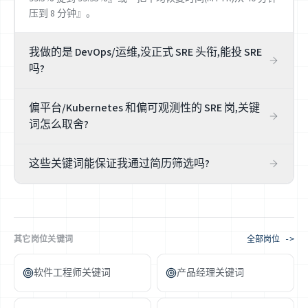
压到 8 分钟』。
我做的是 DevOps/运维,没正式 SRE 头衔,能投 SRE
吗?
能,而且很多 SRE 就是这么转过来的。关键不是头衔,是你做
偏平台/Kubernetes 和偏可观测性的 SRE 岗,关键
的事是否对得上 SRE 的核心:你写过 IaC、搭过监控告警、参
词怎么取舍?
与过 On-call 和故障复盘吗?有就如实写出来,用 SRE 的语言
描述(错误预算、SLO、可观测性)。但别凭空给自己安一段
看团队方向。平台型 SRE 高频出现 Kubernetes、
没做过的 On-call 经历——面试问『讲一次你处理的 P1 事
这些关键词能保证我通过简历筛选吗?
Terraform、多集群、容量规划;可观测性型 SRE 高频出现
故』时,真实经历才答得上。
Prometheus、Grafana、分布式追踪、日志体系、告警治
不能,没有任何工具能保证。SRE 面试普遍硬:系统设计、故
理。两类都要 SLO 和故障响应打底。把你最深的那块往前
障排查、甚至现场推演一次事故。关键词只是让你的简历对
放,目标岗偏哪边就突出哪边——前提是你真有那个深度。
岗位更相关、进到面试。真正决定结果的是你扛过的真实线
上经历。润色猫帮你看清差距,不卖『保证过筛』的焦虑。
其它岗位关键词
全部岗位 ->
软件工程师关键词
产品经理关键词