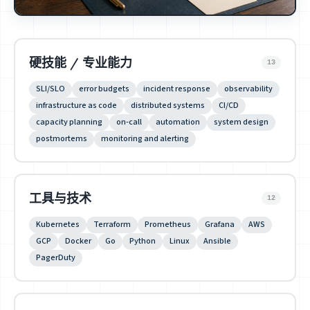
硬技能 / 专业能力
13
SLI/SLO
error budgets
incident response
observability
infrastructure as code
distributed systems
CI/CD
capacity planning
on-call
automation
system design
postmortems
monitoring and alerting
工具与技术
12
Kubernetes
Terraform
Prometheus
Grafana
AWS
GCP
Docker
Go
Python
Linux
Ansible
PagerDuty