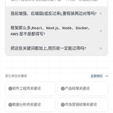
我前端强、后端弱(或反过来),要假装两边对等吗?
别。如实写出你的主战场和真实的另一端深度——比如「前
框架那么多,React、Next.js、Node、Docker、
端为主,能独立写 Node + PostgreSQL 接口」。绝大多数全
AWS 是不是都得写?
栈岗本就有偏向,诚实标注让招聘者把你放进对的位置,比硬
撑「前后端皆精通」面试翻车强。
只写你真用它做过东西的。与其堆一长串技术名,不如挑你
把这些关键词都加上,简历就一定能过筛吗?
主力的几样,各配一句你用它解决的具体问题。深度永远比
清单长更打动招聘者,而且面试一追问就见真章。
不能,也没有任何工具能保证。关键词只解决「相关性」这
一环。真正决定回音的是你真实的全栈经历和岗位的契合
度,以及你能不能讲清楚。润色猫帮你看清差距,不卖「保证
过筛」的焦虑。
其它岗位关键词
全部岗位 ->
软件工程师关键词
产品经理关键词
数据分析师关键词
市场营销经理关键词