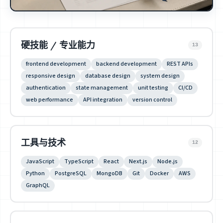
硬技能 / 专业能力
13
frontend development
backend development
REST APIs
responsive design
database design
system design
authentication
state management
unit testing
CI/CD
web performance
API integration
version control
工具与技术
12
JavaScript
TypeScript
React
Next.js
Node.js
Python
PostgreSQL
MongoDB
Git
Docker
AWS
GraphQL