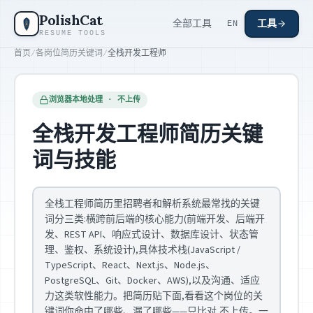
跳到主要内容
PolishCat
全部工具
工具
EN
RESUME TOOLS
首页
/
各岗位简历关键词
/
全栈开发工程师
浏览器本地处理 · 不上传
全栈开发工程师简历关键
词与技能
全栈工程师简历里招聘者和解析系统最常找的关键
词分三类:横跨前后端的核心能力(前端开发、后端开
发、REST API、响应式设计、数据库设计、状态管
理、鉴权、系统设计),具体技术栈(JavaScript /
TypeScript、React、Next.js、Node.js、
PostgreSQL、Git、Docker、AWS),以及沟通、适应
力这类软性能力。把简历贴下面,看看这个岗位的关
键词你命中了哪些、漏了哪些——只比对,不上传。一