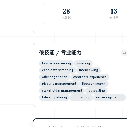
28
13
关键词
硬技能
硬技能 / 专业能力
13
full-cycle recruiting
sourcing
candidate screening
interviewing
offer negotiation
candidate experience
pipeline management
Boolean search
stakeholder management
job posting
talent pipelining
onboarding
recruiting metrics