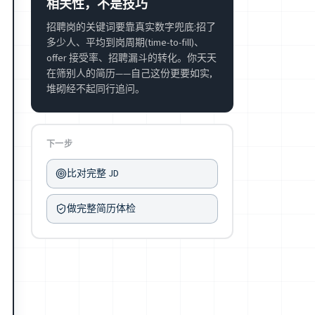
相关性，不是技巧
招聘岗的关键词要靠真实数字兜底:招了
多少人、平均到岗周期(time-to-fill)、
offer 接受率、招聘漏斗的转化。你天天
在筛别人的简历——自己这份更要如实,
堆砌经不起同行追问。
下一步
比对完整 JD
做完整简历体检