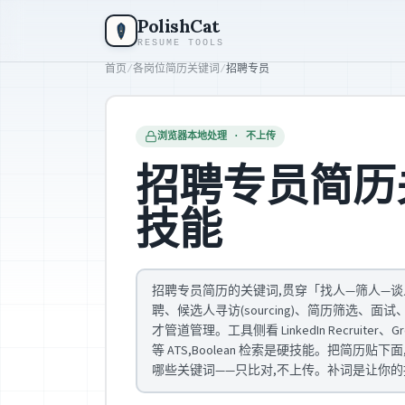
跳到主要内容
PolishCat
RESUME TOOLS
首页
/
各岗位简历关键词
/
招聘专员
浏览器本地处理 · 不上传
招聘专员简历
技能
招聘专员简历的关键词,贯穿「找人—筛人—谈
聘、候选人寻访(sourcing)、简历筛选、面试
才管道管理。工具侧看 LinkedIn Recruiter、Gre
等 ATS,Boolean 检索是硬技能。把简历
哪些关键词——只比对,不上传。补词是让你的