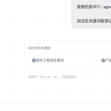
有重叠,但侧重不同。Recr
我做的是中介 / agen
「前瞻的人才战略与建库」(e
选词,别为了听起来更
核心技能(sourcing、Bo
加这些关键词能保
协作、ATS(Green
系统——面试一问流程
不能,你比谁都清楚没
猫帮你把业绩对齐岗位
其它岗位关键词
软件工程师关键词
产
更新于
2026-07-08
/
润色猫团队