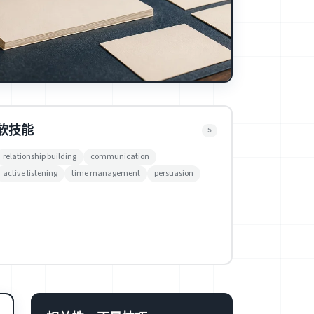
软技能
5
relationship building
communication
active listening
time management
persuasion