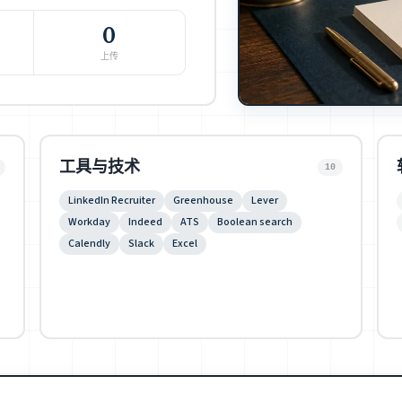
0
上传
工具与技术
10
LinkedIn Recruiter
Greenhouse
Lever
Workday
Indeed
ATS
Boolean search
Calendly
Slack
Excel