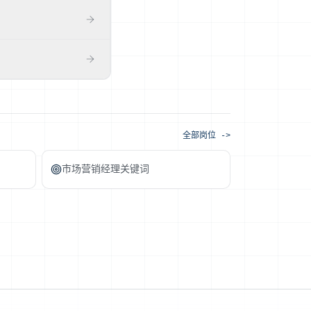
Specialist 更偏
招聘)。如实按你真做过的层面
与 hiring manager
别假装熟悉你没用过的内部
务方协作的能力。润色
全部岗位 ->
市场营销经理关键词