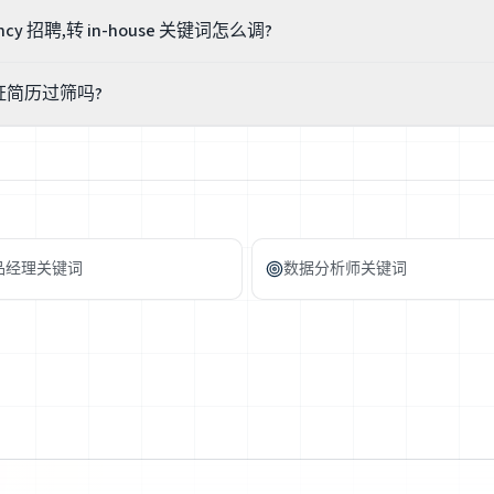
uiter 更偏「把当前在招岗位填满」(full-cycle、筛选、面试协调、offer);TA 
cy 招聘,转 in-house 关键词怎么调?
mployer branding、talent pipelining、招聘漏斗优化、DEI 
高把执行岗包装成战略岗。
olean、screening、谈 offer)高度通用,可保留。但要补 in-house 语境的真实词:
证简历过筛吗?
house / Lever)流程、候选人体验、入职衔接。如实写你真接触过的部分,
就知道。
有这种保证。关键词只提升相关性,招聘岗最终看你真实的招聘数据和与业
措辞、看清缺口,但不卖「保证过筛」的焦虑。
品经理关键词
数据分析师关键词