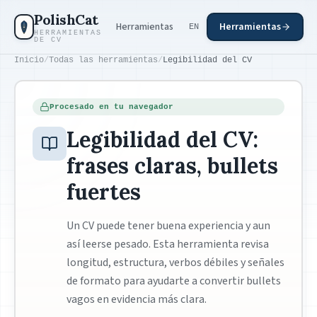
Saltar al contenido principal
PolishCat
Herramientas
Herramientas
EN
HERRAMIENTAS
DE CV
Inicio
/
Todas las herramientas
/
Legibilidad del CV
Procesado en tu navegador
Legibilidad del CV:
frases claras, bullets
fuertes
Un CV puede tener buena experiencia y aun
así leerse pesado. Esta herramienta revisa
longitud, estructura, verbos débiles y señales
de formato para ayudarte a convertir bullets
vagos en evidencia más clara.