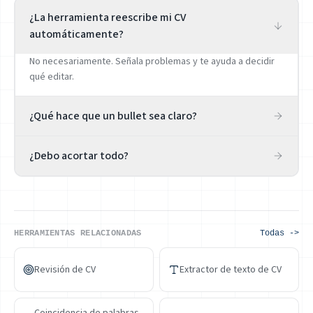
¿La herramienta reescribe mi CV
automáticamente?
No necesariamente. Señala problemas y te ayuda a decidir
qué editar.
¿Qué hace que un bullet sea claro?
Un verbo concreto, un alcance claro y, cuando existe, una
¿Debo acortar todo?
medida de impacto.
No. Acorta lo redundante y conserva el contexto que
demuestra responsabilidad o impacto.
HERRAMIENTAS RELACIONADAS
Todas ->
Revisión de CV
Extractor de texto de CV
Coincidencia de palabras